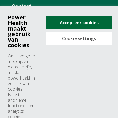
Contact
Power
+31 (0)76 571 19 68
Health
Accepteer cookies
info@powerhealth.nl
maakt
gebruik
Cookie settings
van
Adresse
cookies
Minervum 7355
Om je zo goed
4817 ZH breda
mogelijk van
dienst te zijn,
Nederland
maakt
powerhealth.nl
Horaires d’ouvertures
gebruik van
cookies.
Du lundi au jeudi: 09:00 – 17:00
Naast
anonieme
Vendredi: 09:00 – 15:00
functionele en
analytics
cookies