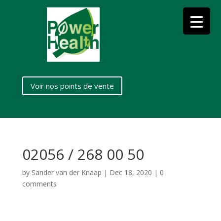
Voir nos points de vente
02056 / 268 00 50
by
Sander van der Knaap
|
Dec 18, 2020
|
0
comments