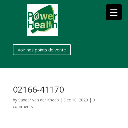
Voir nos points de vente
02166-41170
by
Sander van der Knaap
|
Dec 18, 2020
|
0
comments