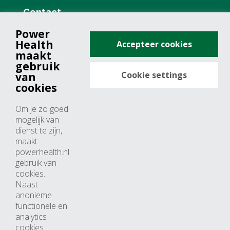
Contact
Power
+31 (0)76 571 19 68
Health
Accepteer cookies
info@powerhealth.nl
maakt
gebruik
Cookie settings
van
Adresse
cookies
Minervum 7355
Om je zo goed
4817 ZH breda
mogelijk van
dienst te zijn,
Nederland
maakt
powerhealth.nl
Horaires d’ouvertures
gebruik van
cookies.
Du lundi au jeudi: 09:00 – 17:00
Naast
anonieme
Vendredi: 09:00 – 15:00
functionele en
analytics
cookies