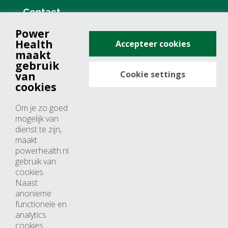
Contact
Power
+31 (0)76 571 19 68
Health
Accepteer cookies
info@powerhealth.nl
maakt
gebruik
Cookie settings
van
Adresse
cookies
Minervum 7355
Om je zo goed
4817 ZH breda
mogelijk van
dienst te zijn,
Nederland
maakt
powerhealth.nl
Horaires d’ouvertures
gebruik van
cookies.
Du lundi au jeudi: 09:00 – 17:00
Naast
anonieme
Vendredi: 09:00 – 15:00
functionele en
analytics
cookies