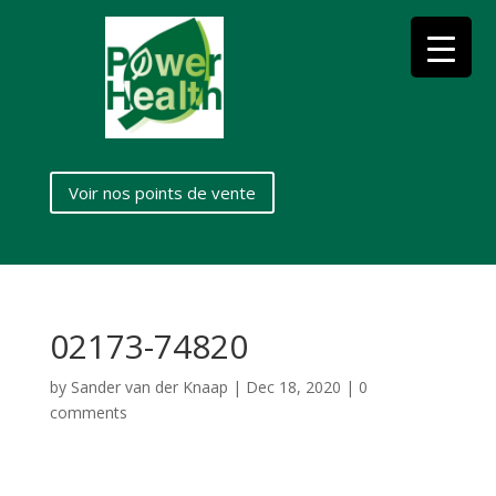
Voir nos points de vente
02173-74820
by
Sander van der Knaap
|
Dec 18, 2020
|
0
comments