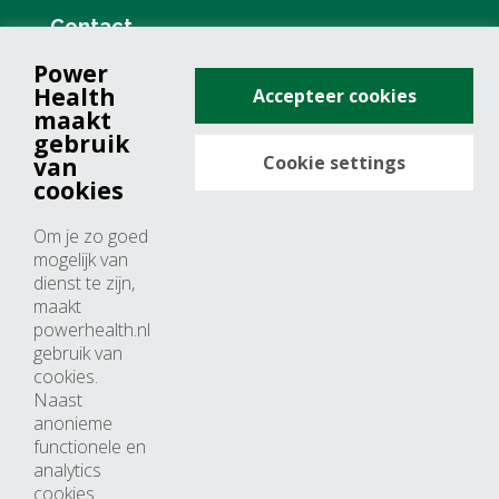
Contact
Power
+31 (0)76 571 19 68
Health
Accepteer cookies
info@powerhealth.nl
maakt
gebruik
Cookie settings
van
Adresse
cookies
Minervum 7355
Om je zo goed
4817 ZH breda
mogelijk van
dienst te zijn,
Nederland
maakt
powerhealth.nl
Horaires d’ouvertures
gebruik van
cookies.
Du lundi au jeudi: 09:00 – 17:00
Naast
anonieme
Vendredi: 09:00 – 15:00
functionele en
analytics
cookies