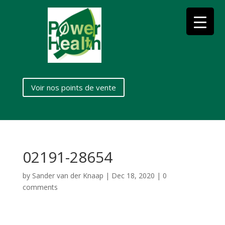
Voir nos points de vente
02191-28654
by
Sander van der Knaap
|
Dec 18, 2020
|
0
comments