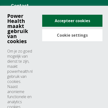
Contact
Power
+31 (0)76 571 19 68
Health
Accepteer cookies
info@powerhealth.nl
maakt
gebruik
Cookie settings
van
Adresse
cookies
Minervum 7355
Om je zo goed
4817 ZH breda
mogelijk van
dienst te zijn,
Nederland
maakt
powerhealth.nl
Horaires d’ouvertures
gebruik van
cookies.
Du lundi au jeudi: 09:00 – 17:00
Naast
anonieme
Vendredi: 09:00 – 15:00
functionele en
analytics
cookies