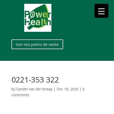
Voir nos points de vente
0221-353 322
by
Sander van der Knaap
|
Dec 18, 2020
|
0
comments