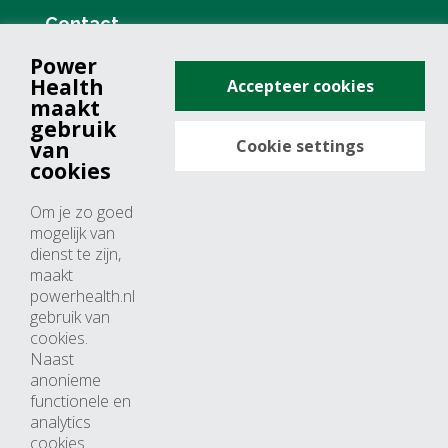
Contact
Power
+31 (0)76 571 19 68
Health
Accepteer cookies
info@powerhealth.nl
maakt
gebruik
Cookie settings
van
Adresse
cookies
Minervum 7355
Om je zo goed
4817 ZH breda
mogelijk van
dienst te zijn,
Nederland
maakt
powerhealth.nl
Horaires d’ouvertures
gebruik van
cookies.
Du lundi au jeudi: 09:00 – 17:00
Naast
anonieme
Vendredi: 09:00 – 15:00
functionele en
analytics
cookies