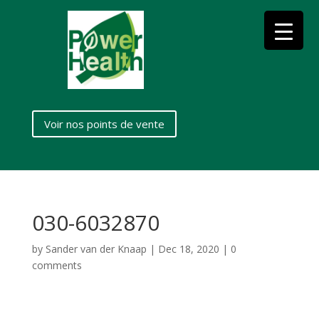
Voir nos points de vente
030-6032870
by
Sander van der Knaap
|
Dec 18, 2020
|
0
comments