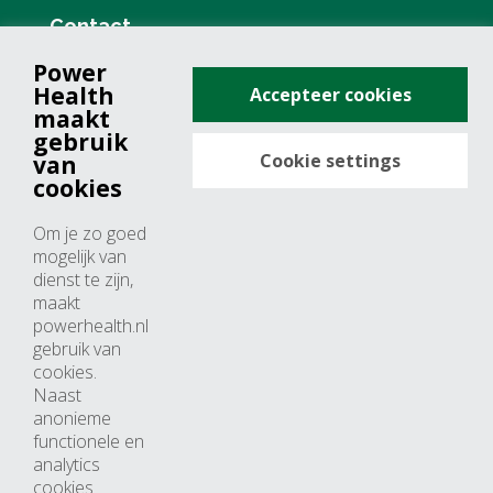
Contact
Power
+31 (0)76 571 19 68
Health
Accepteer cookies
info@powerhealth.nl
maakt
gebruik
Cookie settings
van
Adresse
cookies
Minervum 7355
Om je zo goed
4817 ZH breda
mogelijk van
dienst te zijn,
Nederland
maakt
powerhealth.nl
Horaires d’ouvertures
gebruik van
cookies.
Du lundi au jeudi: 09:00 – 17:00
Naast
anonieme
Vendredi: 09:00 – 15:00
functionele en
analytics
cookies