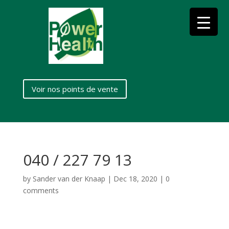
Voir nos points de vente
040 / 227 79 13
by
Sander van der Knaap
|
Dec 18, 2020
|
0
comments