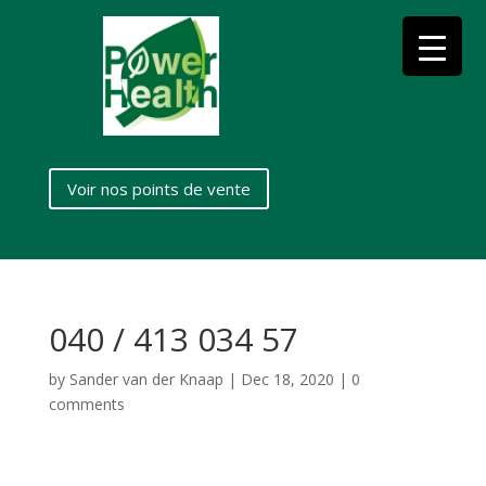
Voir nos points de vente
040 / 413 034 57
by
Sander van der Knaap
|
Dec 18, 2020
|
0
comments