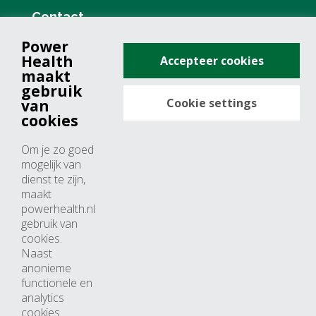
Contact
Power
+31 (0)76 571 19 68
Health
Accepteer cookies
info@powerhealth.nl
maakt
gebruik
Cookie settings
van
Adresse
cookies
Minervum 7355
Om je zo goed
4817 ZH breda
mogelijk van
dienst te zijn,
Nederland
maakt
powerhealth.nl
Horaires d’ouvertures
gebruik van
cookies.
Du lundi au jeudi: 09:00 – 17:00
Naast
anonieme
Vendredi: 09:00 – 15:00
functionele en
analytics
cookies