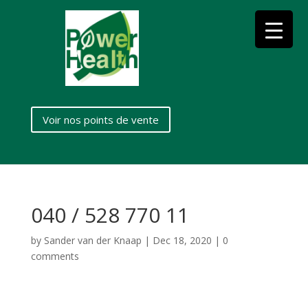
Voir nos points de vente
040 / 528 770 11
by
Sander van der Knaap
|
Dec 18, 2020
|
0
comments