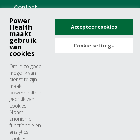
Contact
Power
+31 (0)76 571 19 68
Health
Accepteer cookies
info@powerhealth.nl
maakt
gebruik
Cookie settings
van
Adresse
cookies
Minervum 7355
Om je zo goed
4817 ZH breda
mogelijk van
dienst te zijn,
Nederland
maakt
powerhealth.nl
Horaires d’ouvertures
gebruik van
cookies.
Du lundi au jeudi: 09:00 – 17:00
Naast
anonieme
Vendredi: 09:00 – 15:00
functionele en
analytics
cookies