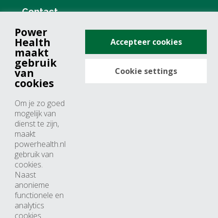
Contact
Power
+31 (0)76 571 19 68
Health
Accepteer cookies
info@powerhealth.nl
maakt
gebruik
Cookie settings
van
Adresse
cookies
Minervum 7355
Om je zo goed
4817 ZH breda
mogelijk van
dienst te zijn,
Nederland
maakt
powerhealth.nl
Horaires d’ouvertures
gebruik van
cookies.
Du lundi au jeudi: 09:00 – 17:00
Naast
anonieme
Vendredi: 09:00 – 15:00
functionele en
analytics
cookies