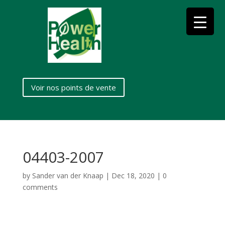
Voir nos points de vente
04403-2007
by
Sander van der Knaap
|
Dec 18, 2020
|
0
comments