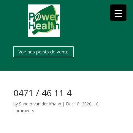
Voir nos points de vente
0471 / 46 11 4
by
Sander van der Knaap
|
Dec 18, 2020
|
0
comments