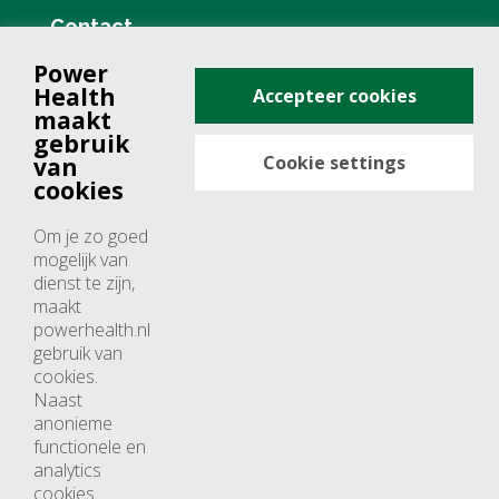
Contact
Power
+31 (0)76 571 19 68
Health
Accepteer cookies
info@powerhealth.nl
maakt
gebruik
Cookie settings
van
Adresse
cookies
Minervum 7355
Om je zo goed
4817 ZH breda
mogelijk van
dienst te zijn,
Nederland
maakt
powerhealth.nl
Horaires d’ouvertures
gebruik van
cookies.
Du lundi au jeudi: 09:00 – 17:00
Naast
anonieme
Vendredi: 09:00 – 15:00
functionele en
analytics
cookies