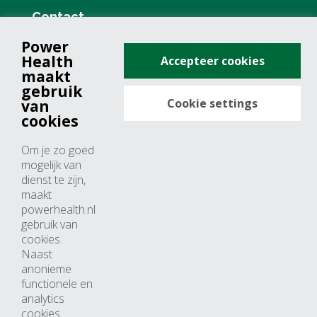
Contact
Power
+31 (0)76 571 19 68
Health
Accepteer cookies
info@powerhealth.nl
maakt
gebruik
Cookie settings
van
Adresse
cookies
Minervum 7355
Om je zo goed
4817 ZH breda
mogelijk van
dienst te zijn,
Nederland
maakt
powerhealth.nl
Horaires d’ouvertures
gebruik van
cookies.
Du lundi au jeudi: 09:00 – 17:00
Naast
anonieme
Vendredi: 09:00 – 15:00
functionele en
analytics
cookies