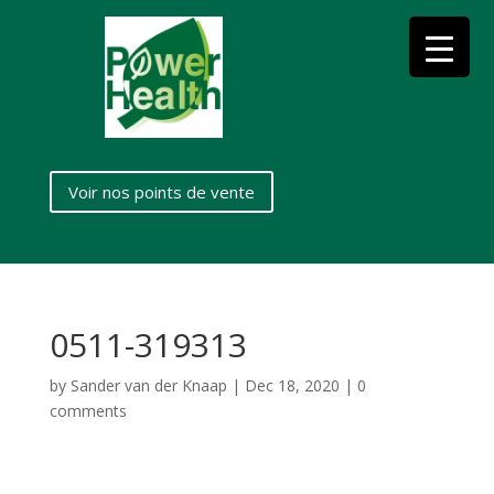
Voir nos points de vente
0511-319313
by
Sander van der Knaap
|
Dec 18, 2020
|
0
comments