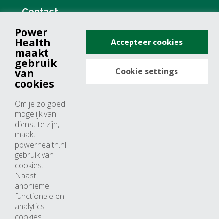
Contact
Power
+31 (0)76 571 19 68
Health
Accepteer cookies
info@powerhealth.nl
maakt
gebruik
Cookie settings
van
Adresse
cookies
Minervum 7355
Om je zo goed
4817 ZH breda
mogelijk van
dienst te zijn,
Nederland
maakt
powerhealth.nl
Horaires d’ouvertures
gebruik van
cookies.
Du lundi au jeudi: 09:00 – 17:00
Naast
anonieme
Vendredi: 09:00 – 15:00
functionele en
analytics
cookies