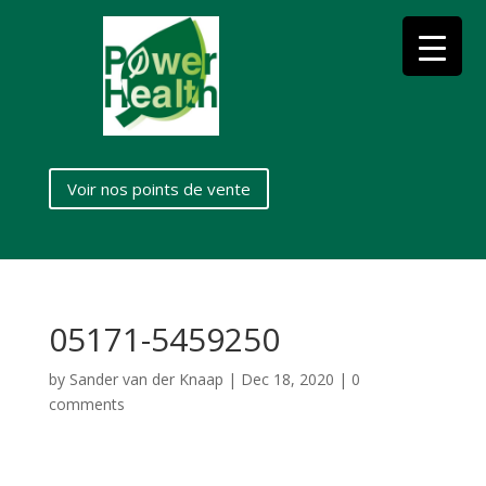
Voir nos points de vente
05171-5459250
by
Sander van der Knaap
|
Dec 18, 2020
|
0
comments