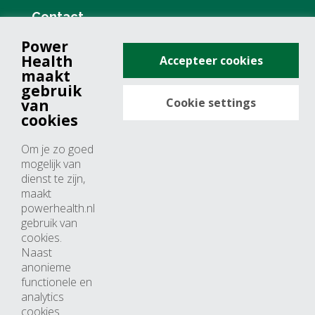
Contact
Power
+31 (0)76 571 19 68
Health
Accepteer cookies
info@powerhealth.nl
maakt
gebruik
Cookie settings
van
Adresse
cookies
Minervum 7355
Om je zo goed
4817 ZH breda
mogelijk van
dienst te zijn,
Nederland
maakt
powerhealth.nl
Horaires d’ouvertures
gebruik van
cookies.
Du lundi au jeudi: 09:00 – 17:00
Naast
anonieme
Vendredi: 09:00 – 15:00
functionele en
analytics
cookies