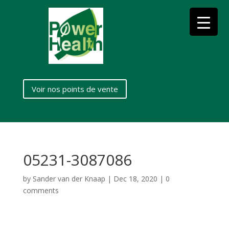
Voir nos points de vente
05231-3087086
by
Sander van der Knaap
|
Dec 18, 2020
|
0
comments