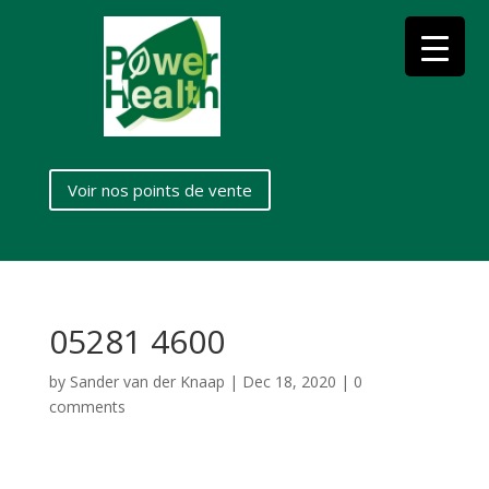
Voir nos points de vente
05281 4600
by
Sander van der Knaap
|
Dec 18, 2020
|
0
comments