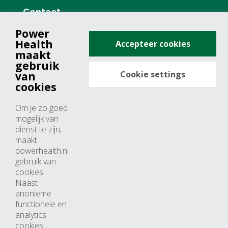
Contact
Power
+31 (0)76 571 19 68
Health
Accepteer cookies
info@powerhealth.nl
maakt
gebruik
Cookie settings
van
Adresse
cookies
Minervum 7355
Om je zo goed
4817 ZH breda
mogelijk van
dienst te zijn,
Nederland
maakt
powerhealth.nl
Horaires d’ouvertures
gebruik van
cookies.
Du lundi au jeudi: 09:00 – 17:00
Naast
anonieme
Vendredi: 09:00 – 15:00
functionele en
analytics
cookies