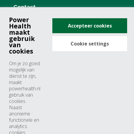
Contact
Power
+31 (0)76 571 19 68
Health
Accepteer cookies
info@powerhealth.nl
maakt
gebruik
Cookie settings
van
Adresse
cookies
Minervum 7355
Om je zo goed
4817 ZH breda
mogelijk van
dienst te zijn,
Nederland
maakt
powerhealth.nl
Horaires d’ouvertures
gebruik van
cookies.
Du lundi au jeudi: 09:00 – 17:00
Naast
anonieme
Vendredi: 09:00 – 15:00
functionele en
analytics
cookies