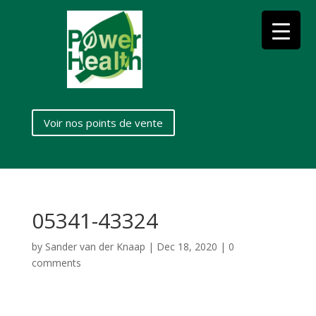
Voir nos points de vente
05341-43324
by
Sander van der Knaap
|
Dec 18, 2020
|
0
comments