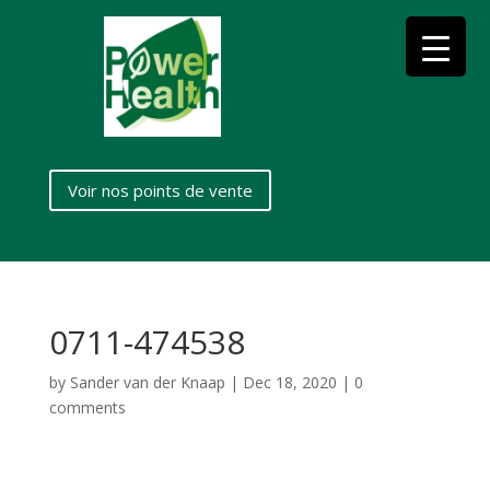
Voir nos points de vente
0711-474538
by
Sander van der Knaap
|
Dec 18, 2020
|
0
comments