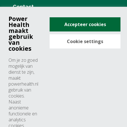
Contact
Power
+31 (0)76 571 19 68
Health
Accepteer cookies
info@powerhealth.nl
maakt
gebruik
Cookie settings
van
Adresse
cookies
Minervum 7355
Om je zo goed
4817 ZH breda
mogelijk van
dienst te zijn,
Nederland
maakt
powerhealth.nl
Horaires d’ouvertures
gebruik van
cookies.
Du lundi au jeudi: 09:00 – 17:00
Naast
anonieme
Vendredi: 09:00 – 15:00
functionele en
analytics
cookies