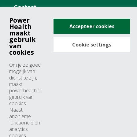
Contact
Power
+31 (0)76 571 19 68
Health
Accepteer cookies
info@powerhealth.nl
maakt
gebruik
Cookie settings
van
Adresse
cookies
Minervum 7355
Om je zo goed
4817 ZH breda
mogelijk van
dienst te zijn,
Nederland
maakt
powerhealth.nl
Horaires d’ouvertures
gebruik van
cookies.
Du lundi au jeudi: 09:00 – 17:00
Naast
anonieme
Vendredi: 09:00 – 15:00
functionele en
analytics
cookies