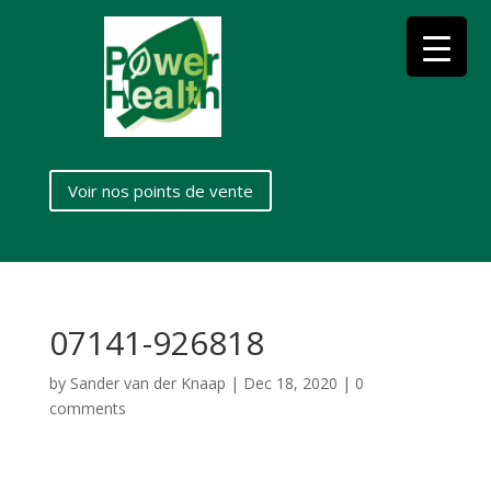
Voir nos points de vente
07141-926818
by
Sander van der Knaap
|
Dec 18, 2020
|
0
comments