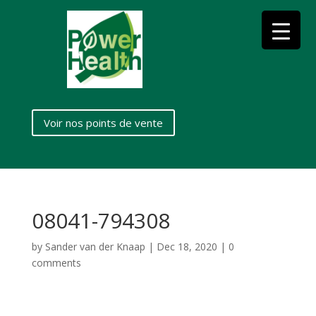
Voir nos points de vente
08041-794308
by
Sander van der Knaap
|
Dec 18, 2020
|
0
comments