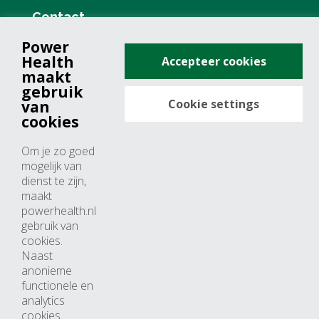
Contact
Power
+31 (0)76 571 19 68
Health
Accepteer cookies
info@powerhealth.nl
maakt
gebruik
Cookie settings
van
Adresse
cookies
Minervum 7355
Om je zo goed
4817 ZH breda
mogelijk van
dienst te zijn,
Nederland
maakt
powerhealth.nl
Horaires d’ouvertures
gebruik van
cookies.
Du lundi au jeudi: 09:00 – 17:00
Naast
anonieme
Vendredi: 09:00 – 15:00
functionele en
analytics
cookies