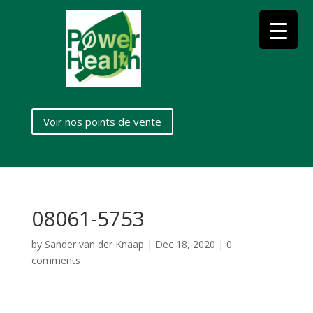
Voir nos points de vente
08061-5753
by
Sander van der Knaap
|
Dec 18, 2020
|
0
comments