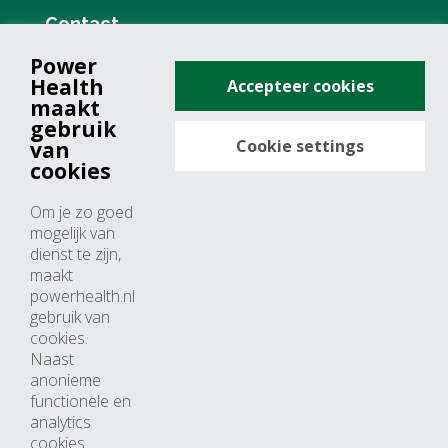
Contact
Power
+31 (0)76 571 19 68
Health
Accepteer cookies
info@powerhealth.nl
maakt
gebruik
Cookie settings
van
Adresse
cookies
Minervum 7355
Om je zo goed
4817 ZH breda
mogelijk van
dienst te zijn,
Nederland
maakt
powerhealth.nl
Horaires d’ouvertures
gebruik van
cookies.
Du lundi au jeudi: 09:00 – 17:00
Naast
anonieme
Vendredi: 09:00 – 15:00
functionele en
analytics
cookies