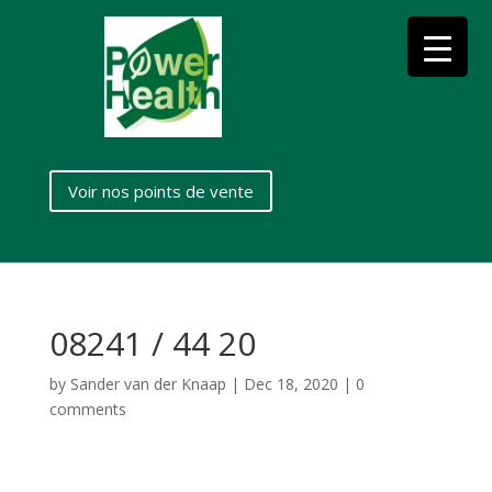
Voir nos points de vente
08241 / 44 20
by
Sander van der Knaap
|
Dec 18, 2020
|
0
comments