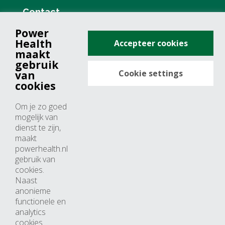
Contact
Power
+31 (0)76 571 19 68
Health
Accepteer cookies
info@powerhealth.nl
maakt
gebruik
Cookie settings
van
Adresse
cookies
Minervum 7355
Om je zo goed
4817 ZH breda
mogelijk van
dienst te zijn,
Nederland
maakt
powerhealth.nl
Horaires d’ouvertures
gebruik van
cookies.
Du lundi au jeudi: 09:00 – 17:00
Naast
anonieme
Vendredi: 09:00 – 15:00
functionele en
analytics
cookies