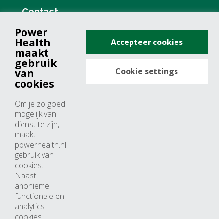
Contact
Power
+31 (0)76 571 19 68
Health
Accepteer cookies
info@powerhealth.nl
maakt
gebruik
Cookie settings
van
Adresse
cookies
Minervum 7355
Om je zo goed
4817 ZH breda
mogelijk van
dienst te zijn,
Nederland
maakt
powerhealth.nl
Horaires d’ouvertures
gebruik van
cookies.
Du lundi au jeudi: 09:00 – 17:00
Naast
anonieme
Vendredi: 09:00 – 15:00
functionele en
analytics
cookies