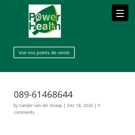
Voir nos points de vente
089-61468644
by
Sander van der Knaap
|
Dec 18, 2020
|
0
comments