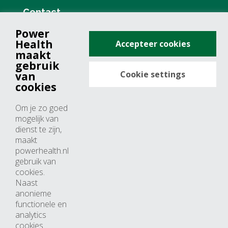
Contact
Power
+31 (0)76 571 19 68
Health
Accepteer cookies
info@powerhealth.nl
maakt
gebruik
Cookie settings
van
Adresse
cookies
Minervum 7355
Om je zo goed
4817 ZH breda
mogelijk van
dienst te zijn,
Nederland
maakt
powerhealth.nl
Horaires d’ouvertures
gebruik van
cookies.
Du lundi au jeudi: 09:00 – 17:00
Naast
anonieme
Vendredi: 09:00 – 15:00
functionele en
analytics
cookies