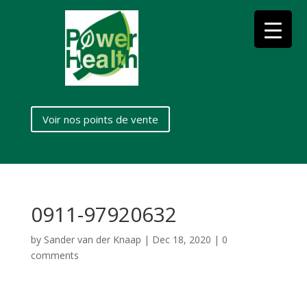
Voir nos points de vente
0911-97920632
by
Sander van der Knaap
|
Dec 18, 2020
|
0
comments