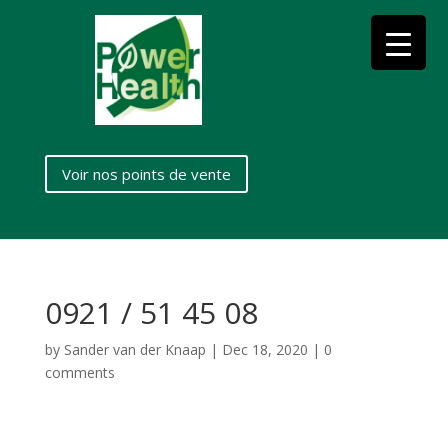
Voir nos points de vente
0921 / 51 45 08
by
Sander van der Knaap
|
Dec 18, 2020
|
0
comments