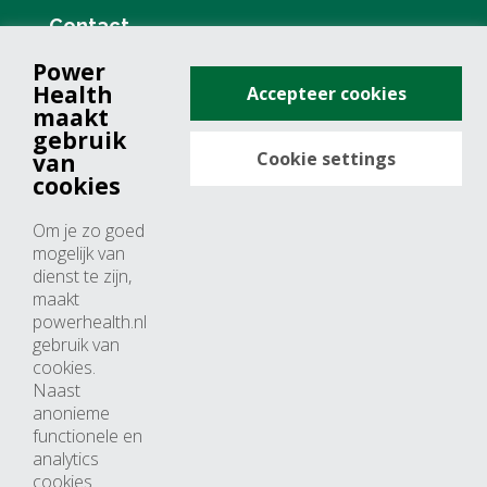
Contact
Power
+31 (0)76 571 19 68
Health
Accepteer cookies
info@powerhealth.nl
maakt
gebruik
Cookie settings
van
Adresse
cookies
Minervum 7355
Om je zo goed
4817 ZH breda
mogelijk van
dienst te zijn,
Nederland
maakt
powerhealth.nl
Horaires d’ouvertures
gebruik van
cookies.
Du lundi au jeudi: 09:00 – 17:00
Naast
anonieme
Vendredi: 09:00 – 15:00
functionele en
analytics
cookies