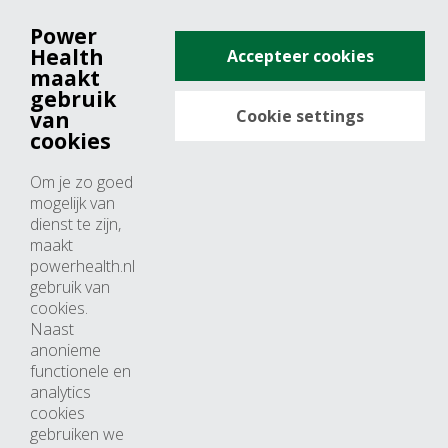
Power
+31 (0)76 571 19 68
Health
Accepteer cookies
info@powerhealth.nl
maakt
gebruik
Cookie settings
van
Adresse
cookies
Minervum 7355
Om je zo goed
4817 ZH breda
mogelijk van
dienst te zijn,
Nederland
maakt
powerhealth.nl
Horaires d’ouvertures
gebruik van
cookies.
Du lundi au jeudi: 09:00 – 17:00
Naast
anonieme
Vendredi: 09:00 – 15:00
functionele en
analytics
cookies
gebruiken we