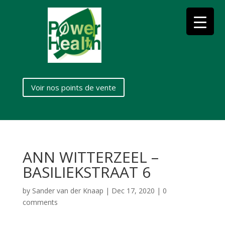
Voir nos points de vente
ANN WITTERZEEL –
BASILIEKSTRAAT 6
by
Sander van der Knaap
|
Dec 17, 2020
|
0
comments