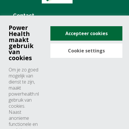
Contact
Power
+31 (0)76 571 19 68
Health
Accepteer cookies
info@powerhealth.nl
maakt
gebruik
Cookie settings
van
Adresse
cookies
Minervum 7355
Om je zo goed
4817 ZH breda
mogelijk van
dienst te zijn,
Nederland
maakt
powerhealth.nl
Horaires d’ouvertures
gebruik van
cookies.
Du lundi au jeudi: 09:00 – 17:00
Naast
anonieme
Vendredi: 09:00 – 15:00
functionele en