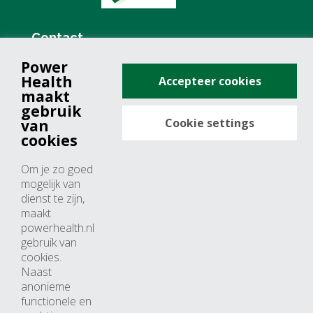
Contact
Power
+31 (0)76 571 19 68
Health
Accepteer cookies
info@powerhealth.nl
maakt
gebruik
Cookie settings
van
Adresse
cookies
Minervum 7355
Om je zo goed
4817 ZH breda
mogelijk van
dienst te zijn,
Nederland
maakt
powerhealth.nl
Horaires d’ouvertures
gebruik van
cookies.
Du lundi au jeudi: 09:00 – 17:00
Naast
anonieme
Vendredi: 09:00 – 15:00
functionele en