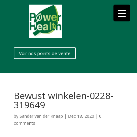
Voir nos points de vente
Bewust winkelen-0228-
319649
by
Sander van der Knaap
|
Dec 18, 2020
|
0
comments