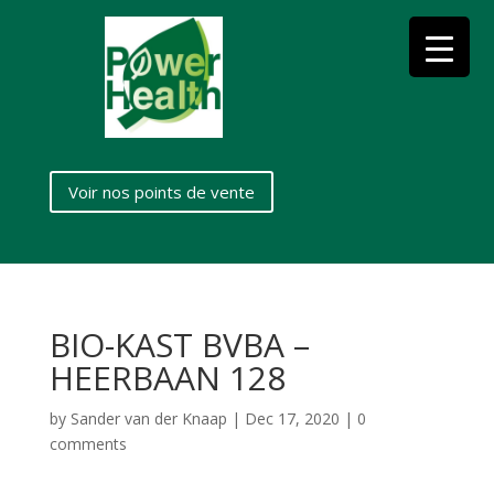
Voir nos points de vente
BIO-KAST BVBA –
HEERBAAN 128
by
Sander van der Knaap
|
Dec 17, 2020
|
0
comments