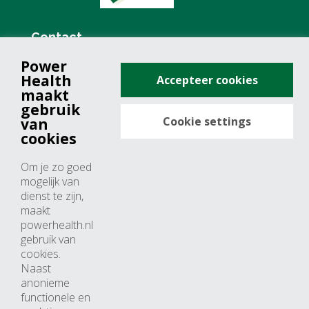
Contact
Power
+31 (0)76 571 19 68
Health
Accepteer cookies
info@powerhealth.nl
maakt
gebruik
Cookie settings
van
Adresse
cookies
Minervum 7355
Om je zo goed
4817 ZH breda
mogelijk van
dienst te zijn,
Nederland
maakt
powerhealth.nl
Horaires d’ouvertures
gebruik van
cookies.
Du lundi au jeudi: 09:00 – 17:00
Naast
anonieme
Vendredi: 09:00 – 15:00
functionele en