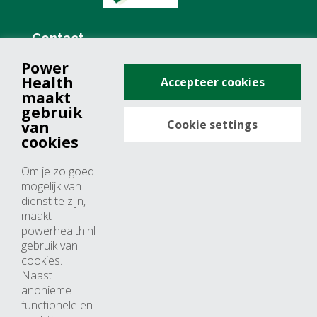
Contact
Power
+31 (0)76 571 19 68
Health
Accepteer cookies
info@powerhealth.nl
maakt
gebruik
Cookie settings
van
Adresse
cookies
Minervum 7355
Om je zo goed
4817 ZH breda
mogelijk van
dienst te zijn,
Nederland
maakt
powerhealth.nl
Horaires d’ouvertures
gebruik van
cookies.
Du lundi au jeudi: 09:00 – 17:00
Naast
anonieme
Vendredi: 09:00 – 15:00
functionele en