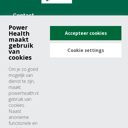
Contact
Power
+31 (0)76 571 19 68
Health
Accepteer cookies
info@powerhealth.nl
maakt
gebruik
Cookie settings
van
Adresse
cookies
Minervum 7355
Om je zo goed
4817 ZH breda
mogelijk van
dienst te zijn,
Nederland
maakt
powerhealth.nl
Horaires d’ouvertures
gebruik van
cookies.
Du lundi au jeudi: 09:00 – 17:00
Naast
anonieme
Vendredi: 09:00 – 15:00
functionele en