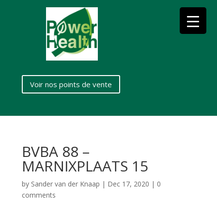
Voir nos points de vente
BVBA 88 –
MARNIXPLAATS 15
by
Sander van der Knaap
|
Dec 17, 2020
|
0
comments