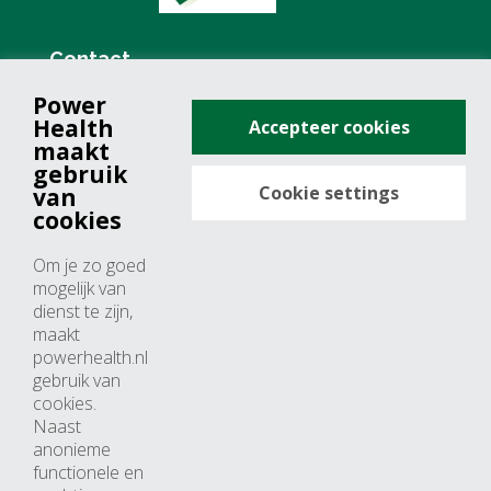
Contact
Power
+31 (0)76 571 19 68
Health
Accepteer cookies
info@powerhealth.nl
maakt
gebruik
Cookie settings
van
Adresse
cookies
Minervum 7355
Om je zo goed
4817 ZH breda
mogelijk van
dienst te zijn,
Nederland
maakt
powerhealth.nl
Horaires d’ouvertures
gebruik van
cookies.
Du lundi au jeudi: 09:00 – 17:00
Naast
anonieme
Vendredi: 09:00 – 15:00
functionele en