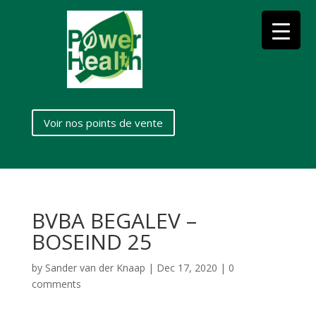
Voir nos points de vente
BVBA BEGALEV –
BOSEIND 25
by
Sander van der Knaap
|
Dec 17, 2020
|
0
comments