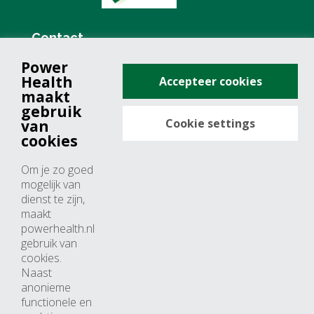
Contact
Power
+31 (0)76 571 19 68
Health
Accepteer cookies
info@powerhealth.nl
maakt
gebruik
Cookie settings
van
Adresse
cookies
Minervum 7355
Om je zo goed
4817 ZH breda
mogelijk van
dienst te zijn,
Nederland
maakt
powerhealth.nl
Horaires d’ouvertures
gebruik van
cookies.
Du lundi au jeudi: 09:00 – 17:00
Naast
anonieme
Vendredi: 09:00 – 15:00
functionele en