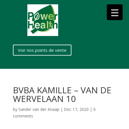
Voir nos points de vente
BVBA KAMILLE – VAN DE
WERVELAAN 10
by
Sander van der Knaap
|
Dec 17, 2020
|
0
comments