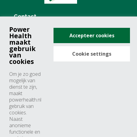
Contact
Power
+31 (0)76 571 19 68
Health
Accepteer cookies
info@powerhealth.nl
maakt
gebruik
Cookie settings
van
Adresse
cookies
Minervum 7355
Om je zo goed
4817 ZH breda
mogelijk van
dienst te zijn,
Nederland
maakt
powerhealth.nl
Horaires d’ouvertures
gebruik van
cookies.
Du lundi au jeudi: 09:00 – 17:00
Naast
anonieme
Vendredi: 09:00 – 15:00
functionele en