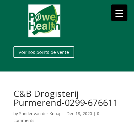
Voir nos points de vente
C&B Drogisterij
Purmerend-0299-676611
by
Sander van der Knaap
|
Dec 18, 2020
|
0
comments