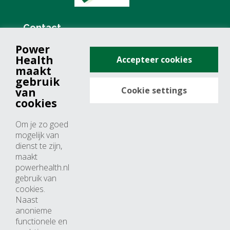
Contact
Power
+31 (0)76 571 19 68
Health
Accepteer cookies
info@powerhealth.nl
maakt
gebruik
Cookie settings
van
Adresse
cookies
Minervum 7355
Om je zo goed
4817 ZH breda
mogelijk van
dienst te zijn,
Nederland
maakt
powerhealth.nl
Horaires d’ouvertures
gebruik van
cookies.
Du lundi au jeudi: 09:00 – 17:00
Naast
anonieme
Vendredi: 09:00 – 15:00
functionele en