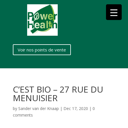
Voir nos points de vente
C’EST BIO – 27 RUE DU
MENUISIER
by
Sander van der Knaap
|
Dec 17, 2020
|
0
comments