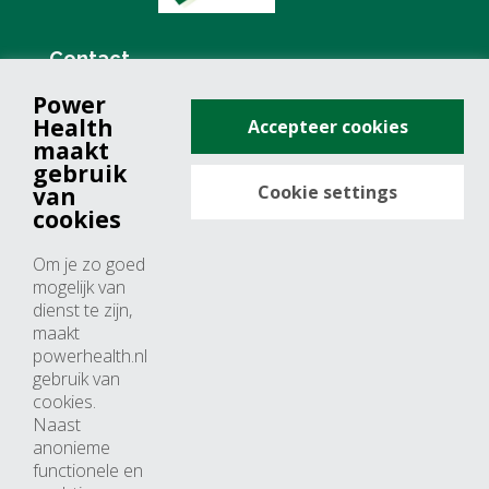
Contact
Power
+31 (0)76 571 19 68
Health
Accepteer cookies
info@powerhealth.nl
maakt
gebruik
Cookie settings
van
Adresse
cookies
Minervum 7355
Om je zo goed
4817 ZH breda
mogelijk van
dienst te zijn,
Nederland
maakt
powerhealth.nl
Horaires d’ouvertures
gebruik van
cookies.
Du lundi au jeudi: 09:00 – 17:00
Naast
anonieme
Vendredi: 09:00 – 15:00
functionele en