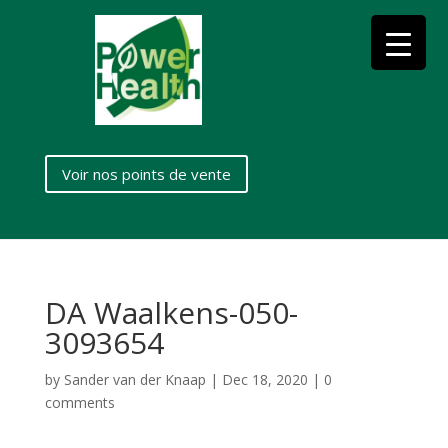
Voir nos points de vente
DA Waalkens-050-
3093654
by
Sander van der Knaap
|
Dec 18, 2020
|
0
comments