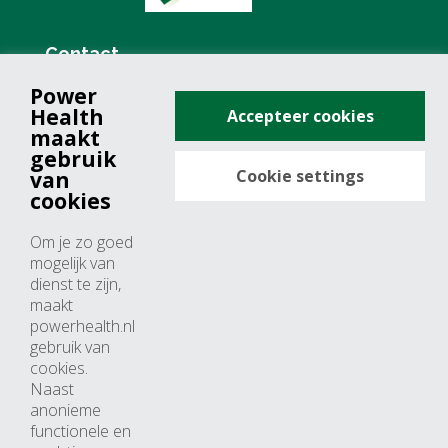
Contact
Power
+31 (0)76 571 19 68
Health
Accepteer cookies
info@powerhealth.nl
maakt
gebruik
Cookie settings
van
Adresse
cookies
Minervum 7355
Om je zo goed
4817 ZH breda
mogelijk van
dienst te zijn,
Nederland
maakt
powerhealth.nl
Horaires d’ouvertures
gebruik van
cookies.
Du lundi au jeudi: 09:00 – 17:00
Naast
anonieme
Vendredi: 09:00 – 15:00
functionele en