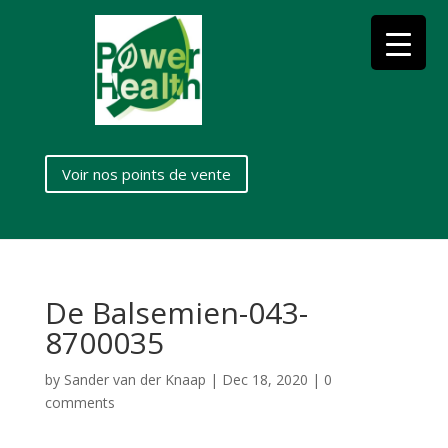
Voir nos points de vente
De Balsemien-043-
8700035
by
Sander van der Knaap
|
Dec 18, 2020
|
0
comments