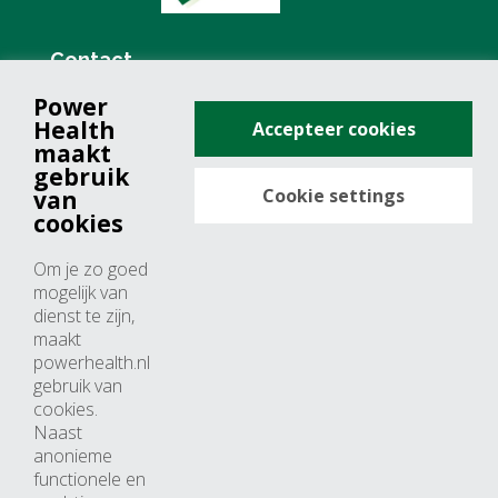
Contact
Power
+31 (0)76 571 19 68
Health
Accepteer cookies
info@powerhealth.nl
maakt
gebruik
Cookie settings
van
Adresse
cookies
Minervum 7355
Om je zo goed
4817 ZH breda
mogelijk van
dienst te zijn,
Nederland
maakt
powerhealth.nl
Horaires d’ouvertures
gebruik van
cookies.
Du lundi au jeudi: 09:00 – 17:00
Naast
anonieme
Vendredi: 09:00 – 15:00
functionele en