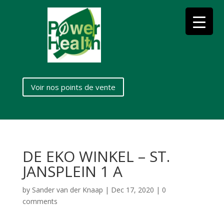
Voir nos points de vente
DE EKO WINKEL – ST.
JANSPLEIN 1 A
by
Sander van der Knaap
|
Dec 17, 2020
|
0
comments