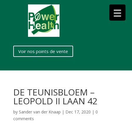
Voir nos points de vente
DE TEUNISBLOEM –
LEOPOLD II LAAN 42
by
Sander van der Knaap
|
Dec 17, 2020
|
0
comments