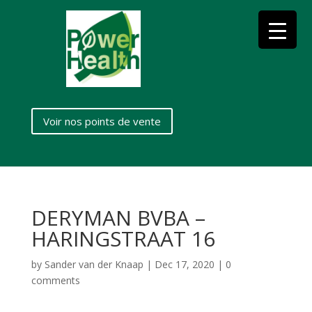
Voir nos points de vente
DERYMAN BVBA –
HARINGSTRAAT 16
by
Sander van der Knaap
|
Dec 17, 2020
|
0
comments