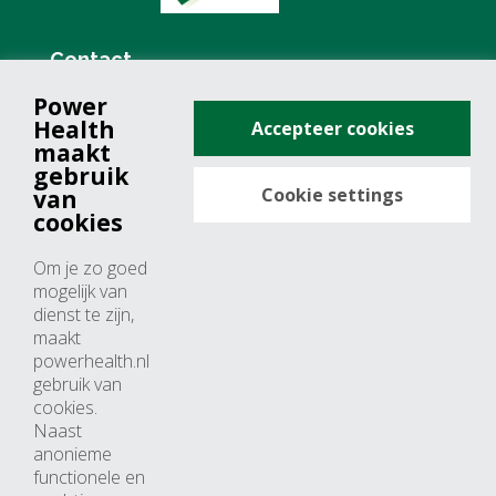
Contact
Power
+31 (0)76 571 19 68
Health
Accepteer cookies
info@powerhealth.nl
maakt
gebruik
Cookie settings
van
Adresse
cookies
Minervum 7355
Om je zo goed
4817 ZH breda
mogelijk van
dienst te zijn,
Nederland
maakt
powerhealth.nl
Horaires d’ouvertures
gebruik van
cookies.
Du lundi au jeudi: 09:00 – 17:00
Naast
anonieme
Vendredi: 09:00 – 15:00
functionele en