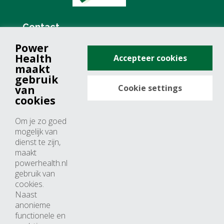
Contact
Power
+31 (0)76 571 19 68
Health
Accepteer cookies
info@powerhealth.nl
maakt
gebruik
Cookie settings
van
Adresse
cookies
Minervum 7355
Om je zo goed
4817 ZH breda
mogelijk van
dienst te zijn,
Nederland
maakt
powerhealth.nl
Horaires d’ouvertures
gebruik van
cookies.
Du lundi au jeudi: 09:00 – 17:00
Naast
anonieme
Vendredi: 09:00 – 15:00
functionele en