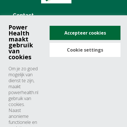
Contact
Power
+31 (0)76 571 19 68
Health
Accepteer cookies
info@powerhealth.nl
maakt
gebruik
Cookie settings
van
Adresse
cookies
Minervum 7355
Om je zo goed
4817 ZH breda
mogelijk van
dienst te zijn,
Nederland
maakt
powerhealth.nl
Horaires d’ouvertures
gebruik van
cookies.
Du lundi au jeudi: 09:00 – 17:00
Naast
anonieme
Vendredi: 09:00 – 15:00
functionele en