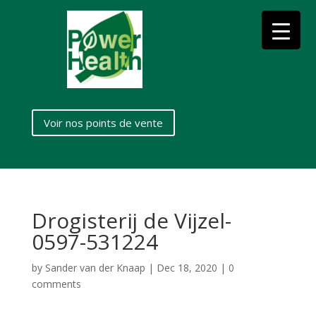
Voir nos points de vente
Drogisterij de Vijzel-
0597-531224
by
Sander van der Knaap
|
Dec 18, 2020
|
0
comments