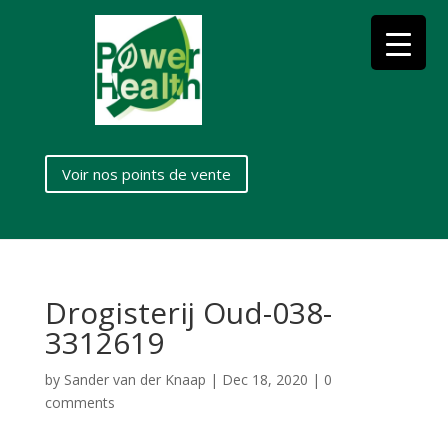
Voir nos points de vente
Drogisterij Oud-038-
3312619
by
Sander van der Knaap
|
Dec 18, 2020
|
0
comments