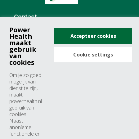
Contact
Power
+31 (0)76 571 19 68
Health
Accepteer cookies
info@powerhealth.nl
maakt
gebruik
Cookie settings
van
Adresse
cookies
Minervum 7355
Om je zo goed
4817 ZH breda
mogelijk van
dienst te zijn,
Nederland
maakt
powerhealth.nl
Horaires d’ouvertures
gebruik van
cookies.
Du lundi au jeudi: 09:00 – 17:00
Naast
anonieme
Vendredi: 09:00 – 15:00
functionele en