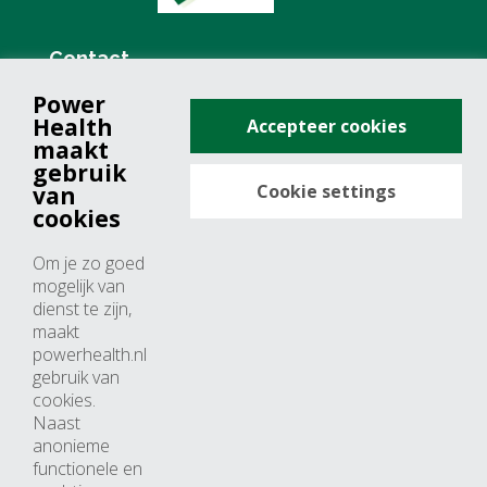
Contact
Power
+31 (0)76 571 19 68
Health
Accepteer cookies
info@powerhealth.nl
maakt
gebruik
Cookie settings
van
Adresse
cookies
Minervum 7355
Om je zo goed
4817 ZH breda
mogelijk van
dienst te zijn,
Nederland
maakt
powerhealth.nl
Horaires d’ouvertures
gebruik van
cookies.
Du lundi au jeudi: 09:00 – 17:00
Naast
anonieme
Vendredi: 09:00 – 15:00
functionele en