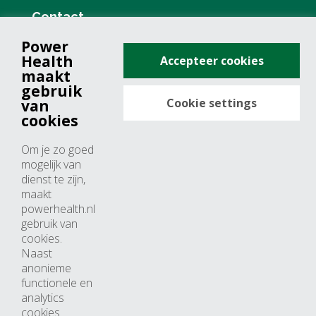
Contact
Power
+31 (0)76 571 19 68
Health
Accepteer cookies
info@powerhealth.nl
maakt
gebruik
Cookie settings
van
Adresse
cookies
Minervum 7355
Om je zo goed
4817 ZH breda
mogelijk van
dienst te zijn,
Nederland
maakt
powerhealth.nl
Horaires d’ouvertures
gebruik van
cookies.
Du lundi au jeudi: 09:00 – 17:00
Naast
anonieme
Vendredi: 09:00 – 15:00
functionele en
analytics
cookies