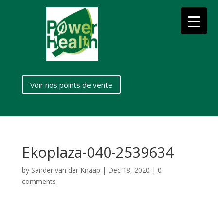
Voir nos points de vente
Ekoplaza-040-2539634
by
Sander van der Knaap
|
Dec 18, 2020
|
0
comments