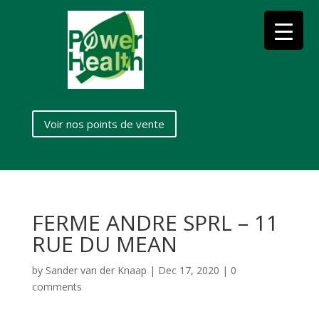
Voir nos points de vente
FERME ANDRE SPRL – 11
RUE DU MEAN
by
Sander van der Knaap
|
Dec 17, 2020
|
0
comments