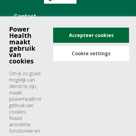
Contact
Power
+31 (0)76 571 19 68
Health
Accepteer cookies
info@powerhealth.nl
maakt
gebruik
Cookie settings
van
Adresse
cookies
Minervum 7355
Om je zo goed
4817 ZH breda
mogelijk van
dienst te zijn,
Nederland
maakt
powerhealth.nl
Horaires d’ouvertures
gebruik van
cookies.
Du lundi au jeudi: 09:00 – 17:00
Naast
anonieme
Vendredi: 09:00 – 15:00
functionele en