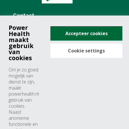
Contact
Power
+31 (0)76 571 19 68
Health
Accepteer cookies
info@powerhealth.nl
maakt
gebruik
Cookie settings
van
Adresse
cookies
Minervum 7355
Om je zo goed
4817 ZH breda
mogelijk van
dienst te zijn,
Nederland
maakt
powerhealth.nl
Horaires d’ouvertures
gebruik van
cookies.
Du lundi au jeudi: 09:00 – 17:00
Naast
anonieme
Vendredi: 09:00 – 15:00
functionele en