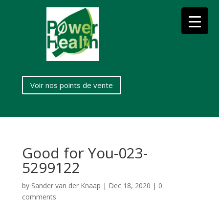
Voir nos points de vente
Good for You-023-
5299122
by
Sander van der Knaap
|
Dec 18, 2020
|
0
comments