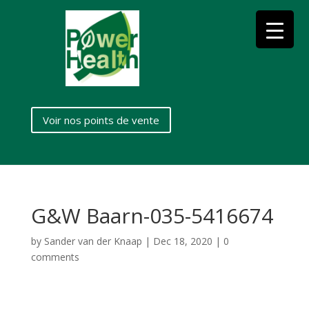
Voir nos points de vente
G&W Baarn-035-5416674
by
Sander van der Knaap
|
Dec 18, 2020
|
0
comments