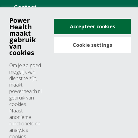
Contact
Power
+31 (0)76 571 19 68
Health
Accepteer cookies
info@powerhealth.nl
maakt
gebruik
Cookie settings
van
Adresse
cookies
Minervum 7355
Om je zo goed
4817 ZH breda
mogelijk van
dienst te zijn,
Nederland
maakt
powerhealth.nl
Horaires d’ouvertures
gebruik van
cookies.
Du lundi au jeudi: 09:00 – 17:00
Naast
anonieme
Vendredi: 09:00 – 15:00
functionele en
analytics
cookies