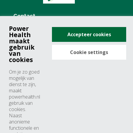
Contact
Power
+31 (0)76 571 19 68
Health
Accepteer cookies
info@powerhealth.nl
maakt
gebruik
Cookie settings
van
Adresse
cookies
Minervum 7355
Om je zo goed
4817 ZH breda
mogelijk van
dienst te zijn,
Nederland
maakt
powerhealth.nl
Horaires d’ouvertures
gebruik van
cookies.
Du lundi au jeudi: 09:00 – 17:00
Naast
anonieme
Vendredi: 09:00 – 15:00
functionele en