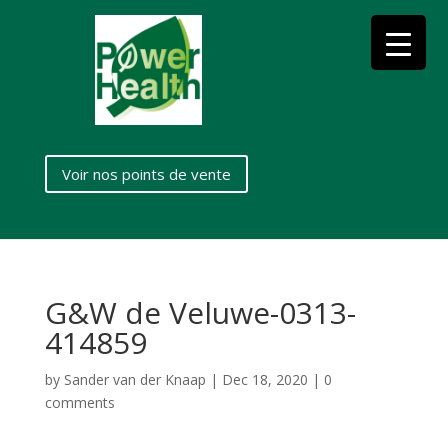
Voir nos points de vente
G&W de Veluwe-0313-
414859
by
Sander van der Knaap
|
Dec 18, 2020
|
0
comments