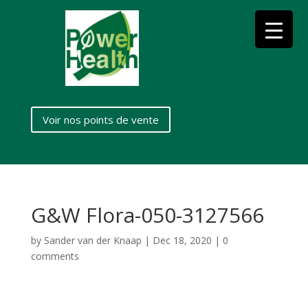
Voir nos points de vente
G&W Flora-050-3127566
by
Sander van der Knaap
|
Dec 18, 2020
|
0
comments