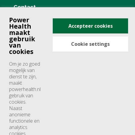
Contact
Power
+31 (0)76 571 19 68
Health
Accepteer cookies
info@powerhealth.nl
maakt
gebruik
Cookie settings
van
Adresse
cookies
Minervum 7355
Om je zo goed
4817 ZH breda
mogelijk van
dienst te zijn,
Nederland
maakt
powerhealth.nl
Horaires d’ouvertures
gebruik van
cookies.
Du lundi au jeudi: 09:00 – 17:00
Naast
anonieme
Vendredi: 09:00 – 15:00
functionele en
analytics
cookies