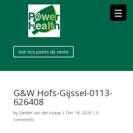
Voir nos points de vente
G&W Hofs-Gijssel-0113-
626408
by
Sander van der Knaap
|
Dec 18, 2020
|
0
comments