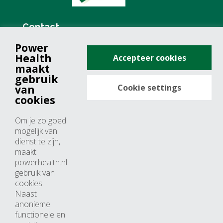
Contact
Power
+31 (0)76 571 19 68
Health
Accepteer cookies
info@powerhealth.nl
maakt
gebruik
Cookie settings
van
Adresse
cookies
Minervum 7355
Om je zo goed
4817 ZH breda
mogelijk van
dienst te zijn,
Nederland
maakt
powerhealth.nl
Horaires d’ouvertures
gebruik van
cookies.
Du lundi au jeudi: 09:00 – 17:00
Naast
anonieme
Vendredi: 09:00 – 15:00
functionele en